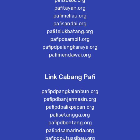
pafisosok.org
pafitayan.org
pafimeliau.org
pafisandai.org
pafitelukbatang.org
pafipdsampit.org
pafipdpalangkaraya.org
pafimendawai.org
Link Cabang Pafi
pafipdpangkalanbun.org
pafipdbanjarmasin.org
pafipdbalikpapan.org
pafisetangga.org
pafipdbontang.org
pafipdsamarinda.org
pafipdputussibau.org