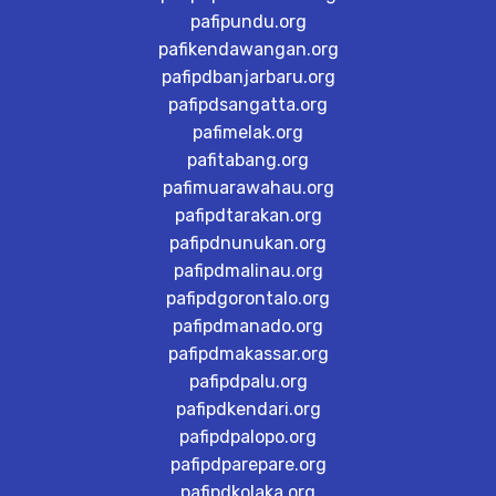
pafipundu.org
pafikendawangan.org
pafipdbanjarbaru.org
pafipdsangatta.org
pafimelak.org
pafitabang.org
pafimuarawahau.org
pafipdtarakan.org
pafipdnunukan.org
pafipdmalinau.org
pafipdgorontalo.org
pafipdmanado.org
pafipdmakassar.org
pafipdpalu.org
pafipdkendari.org
pafipdpalopo.org
pafipdparepare.org
pafipdkolaka.org