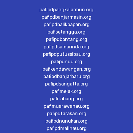
pafipdpangkalanbun.org
pafipdbanjarmasin.org
pafipdbalikpapan.org
pafisetangga.org
pafipdbontang.org
pafipdsamarinda.org
pafipdputussibau.org
pafipundu.org
pafikendawangan.org
pafipdbanjarbaru.org
pafipdsangatta.org
pafimelak.org
pafitabang.org
pafimuarawahau.org
pafipdtarakan.org
pafipdnunukan.org
pafipdmalinau.org