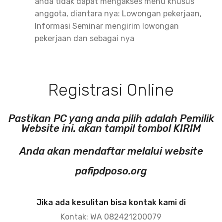
anda tidak dapat mengakses menu khusus
anggota, diantara nya: Lowongan pekerjaan,
Informasi Seminar mengirim lowongan
pekerjaan dan sebagai nya
Registrasi Online
Pastikan PC yang anda pilih adalah Pemilik
Website ini. akan tampil tombol KIRIM
Anda akan mendaftar melalui website
pafipdposo.org
Jika ada kesulitan bisa kontak kami di
Kontak: WA 082421200079