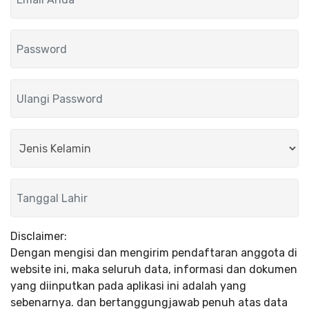
Disclaimer:
Dengan mengisi dan mengirim pendaftaran anggota di
website ini, maka seluruh data, informasi dan dokumen
yang diinputkan pada aplikasi ini adalah yang
sebenarnya. dan bertanggungjawab penuh atas data