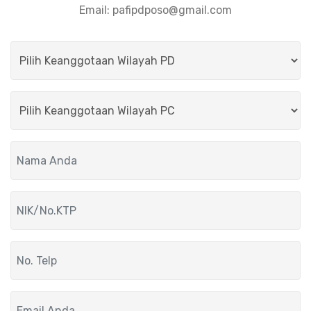
Email:
pafipdposo@gmail.com