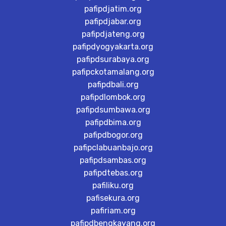
pafipdjatim.org
pafipdjabar.org
pafipdjateng.org
pafipdyogyakarta.org
pafipdsurabaya.org
pafipckotamalang.org
pafipdbali.org
pafipdlombok.org
pafipdsumbawa.org
pafipdbima.org
pafipdbogor.org
pafipclabuanbajo.org
pafipdsambas.org
pafipdtebas.org
pafiliku.org
pafisekura.org
pafiriam.org
pafipdbengkayang.org