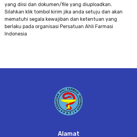
yang diisi dan dokumen/file yang diuploadkan.
Silahkan klik tombol kirim jika anda setuju dan akan
mematuhi segala kewajiban dan ketentuan yang
berlaku pada organisasi Persatuan Ahli Farmasi
Indonesia
Alamat