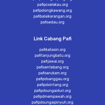
pafipcselakau.org
pafipdsingkawang.org
pafibalaikarangan.org
pafisedau.org
Link Cabang Pafi
pafikaliasin.org
pafitanjungbatu.org
pafijawai.org
pafisentebang.org
pafiserukam.org
pafipdsanggau.org
pafipdsintang.org
pafipdsungaiduri.org
pafipdmempawah.org
pafipdsungaipinyuh.org