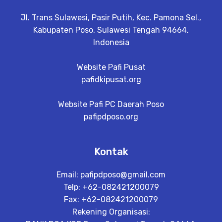
Jl. Trans Sulawesi, Pasir Putih, Kec. Pamona Sel.,
Kabupaten Poso, Sulawesi Tengah 94664,
Indonesia
Website Pafi Pusat
pafidkipusat.org
Website Pafi PC Daerah Poso
pafipdposo.org
Kontak
Email:
pafipdposo@gmail.com
Telp: +62-082421200079
Fax: +62-082421200079
Rekening Organisasi: